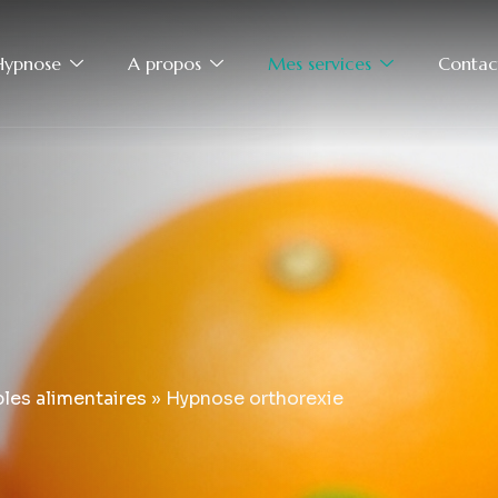
’Hypnose
A propos
Mes services
Contac
les alimentaires
»
Hypnose orthorexie