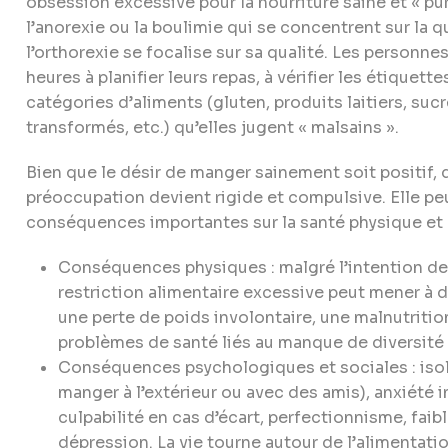
obsession excessive pour la nourriture saine et « pu
l’anorexie ou la boulimie qui se concentrent sur la q
l’orthorexie se focalise sur sa qualité. Les personn
heures à planifier leurs repas, à vérifier les étiquett
catégories d’aliments (gluten, produits laitiers, sucr
transformés, etc.) qu’elles jugent « malsains ».
Bien que le désir de manger sainement soit positif, d
préoccupation devient rigide et compulsive. Elle pe
conséquences importantes sur la santé physique et 
Conséquences physiques : malgré l’intention de
restriction alimentaire excessive peut mener à d
une perte de poids involontaire, une malnutrition
problèmes de santé liés au manque de diversité 
Conséquences psychologiques et sociales : isol
manger à l’extérieur ou avec des amis), anxiété in
culpabilité en cas d’écart, perfectionnisme, fai
dépression. La vie tourne autour de l’alimentati