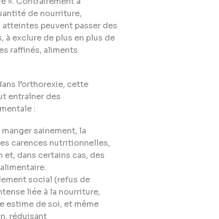
re ». Contrairement à
uantité de nourriture,
es atteintes peuvent passer des
es, à exclure de plus en plus de
es raffinés, aliments
ans l’orthorexie, cette
ut entraîner des
mentale :
 manger sainement, la
es carences nutritionnelles,
 et, dans certains cas, des
alimentaire.
ement social (refus de
tense liée à la nourriture,
ble estime de soi, et même
on, réduisant