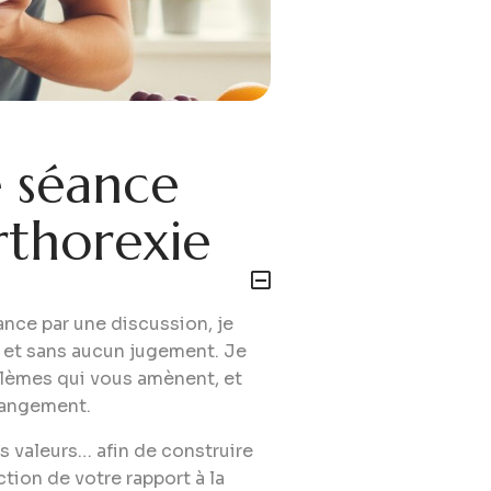
e
s
é
a
n
c
e
r
t
h
o
r
e
x
i
e
nce par une discussion, je
e et sans aucun jugement. Je
oblèmes qui vous amènent, et
hangement.
s valeurs… afin de construire
tion de votre rapport à la