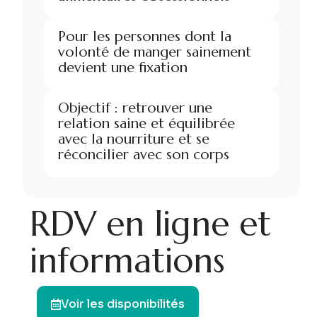
Pour les personnes dont la
volonté de manger sainement
devient une fixation
Objectif : retrouver une
relation saine et équilibrée
avec la nourriture et se
réconcilier avec son corps
R
D
V
e
n
l
i
g
n
e
e
t
i
n
f
o
r
m
a
t
i
o
n
s
Voir les disponibilités