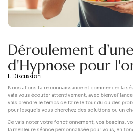
D
é
r
o
u
l
e
m
e
n
t
d
'
u
n
d
'
H
y
p
n
o
s
e
p
o
u
r
l
'
o
Discussion
Nous allons faire connaissance et commencer la séa
vais vous écouter attentivement, avec bienveillanc
vais prendre le temps de faire le tour du ou des pr
pour lesquels vous cherchez des solutions ou un c
Je vais noter votre fonctionnement, vos besoins, vo
la meilleure séance personnalisée pour vous, en fonc