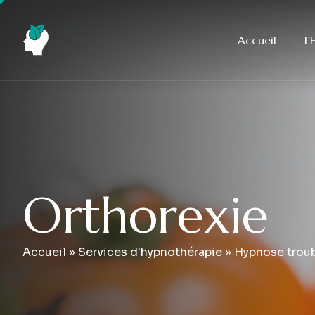
Accueil
L
O
r
t
h
o
r
e
x
i
e
Accueil
»
Services d'hypnothérapie
»
Hypnose troub