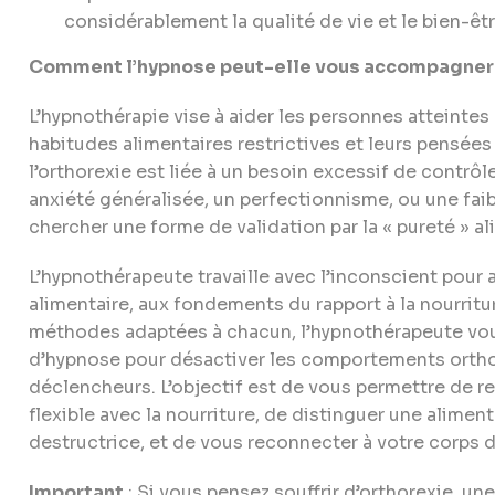
considérablement la qualité de vie et le bien-êtr
Comment l’hypnose peut-elle vous accompagner
L’hypnothérapie vise à aider les personnes atteintes 
habitudes alimentaires restrictives et leurs pensée
l’orthorexie est liée à un besoin excessif de contrôl
anxiété généralisée, un perfectionnisme, ou une fai
chercher une forme de validation par la « pureté » al
L’hypnothérapeute travaille avec l’inconscient pour al
alimentaire, aux fondements du rapport à la nourritu
méthodes adaptées à chacun, l’hypnothérapeute vou
d’hypnose pour désactiver les comportements ortho
déclencheurs. L’objectif est de vous permettre de re
flexible avec la nourriture, de distinguer une alime
destructrice, et de vous reconnecter à votre corps 
Important
: Si vous pensez souffrir d’orthorexie, u