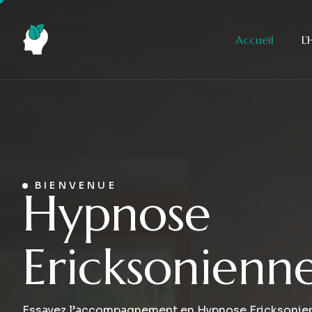
Accueil
L
BIENVENUE
H
y
p
n
o
s
e
E
r
i
c
k
s
o
n
i
e
n
n
Essayez l’accompagnement en Hypnose Ericksonien